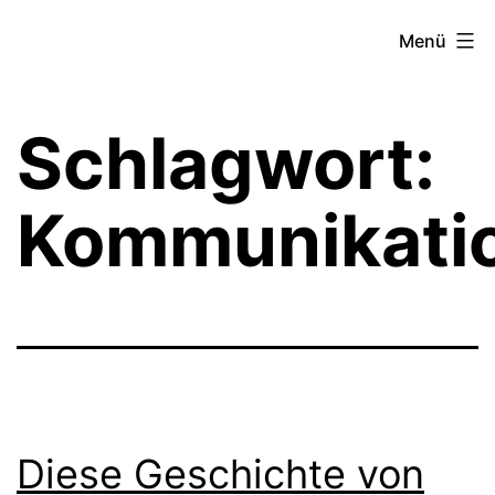
Zum
Theater­
Menü
Inhalt
zeit
springen
Hamburg
Schlagwort:
Kommunikati
Diese Geschichte von