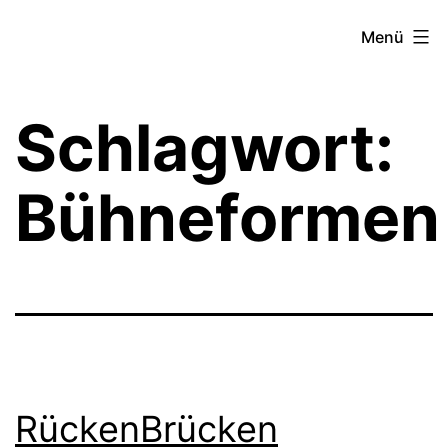
Zum
Theater­
Menü
Inhalt
zeit
springen
Hamburg
Schlagwort:
Bühneformen
RückenBrücken