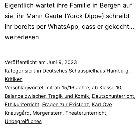
Eigentlich wartet ihre Familie in Bergen auf
sie, ihr Mann Gaute (Yorck Dippe) schreibt
ihr bereits per WhatsApp, dass er gekocht…
Der
weiterlesen
Morgenstern
Veröffentlicht am
Juni 9, 2023
Kategorisiert in
Deutsches Schauspielhaus Hamburg
,
Kritiken
Verschlagwortet mit
ab 15/16 Jahre
,
ab Klasse 10
,
Balance zwischen Tragik und Komik
,
Deutschunterricht
,
Ethikunterricht
,
Fragen zur Existenz
,
Karl Ove
Knausgård
,
Morgenstern
,
Theaterunterricht
,
Unbegreifliches