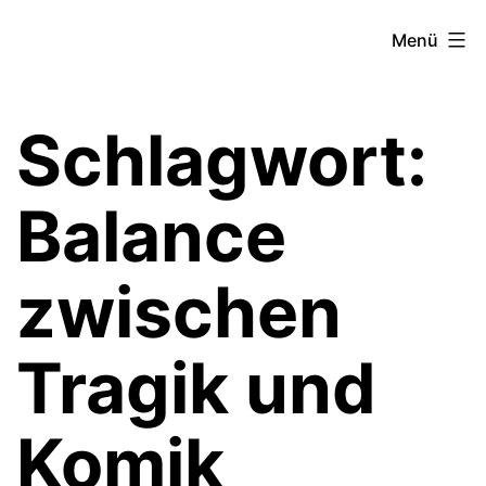
Zum
Theater­
Menü
Inhalt
zeit
springen
Hamburg
Schlagwort:
Balance
zwischen
Tragik und
Komik