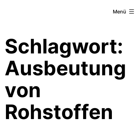
Zum
Theater­
Menü
Inhalt
zeit
springen
Hamburg
Schlagwort:
Ausbeutung
von
Rohstoffen