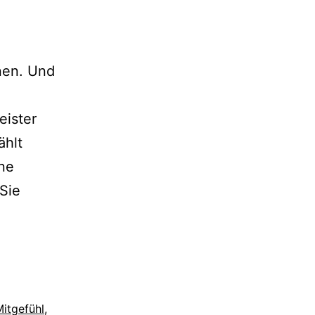
nen. Und
eister
ählt
ne
Sie
itgefühl
,