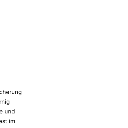
icherung
rnig
ge und
est im