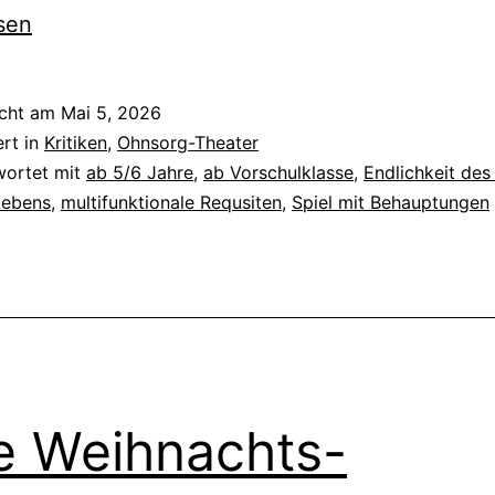
sen
icht am
Mai 5, 2026
ert in
Kritiken
,
Ohnsorg-Theater
wortet mit
ab 5/6 Jahre
,
ab Vorschulklasse
,
Endlichkeit des
Lebens
,
multifunktionale Requsiten
,
Spiel mit Behauptungen
e Weihnachts-