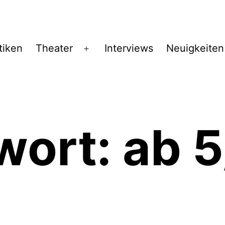
tiken
Theater
Interviews
Neuigkeiten
Menü
öffnen
wort:
ab 5