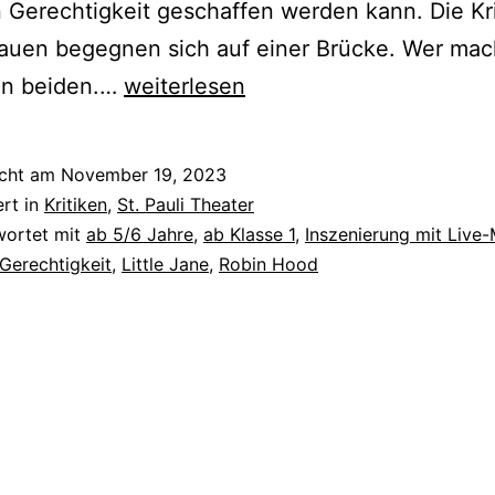
Gerechtigkeit geschaffen werden kann. Die Kri
auen begegnen sich auf einer Brücke. Wer mac
Robin
on beiden.…
weiterlesen
Hood
icht am
November 19, 2023
ert in
Kritiken
,
St. Pauli Theater
wortet mit
ab 5/6 Jahre
,
ab Klasse 1
,
Inszenierung mit Live-
Gerechtigkeit
,
Little Jane
,
Robin Hood