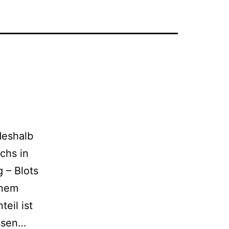
deshalb
chs in
 – Blots
inem
eil ist
Nur
issen…