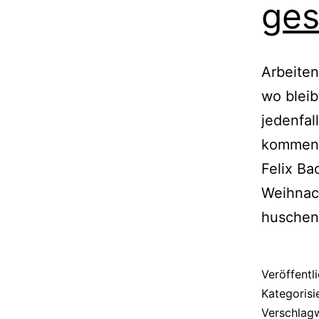
ges
Arbeiten
wo bleib
jedenfal
kommen,
Felix B
Weihnach
huschen
Veröffentl
Kategorisi
Verschlag