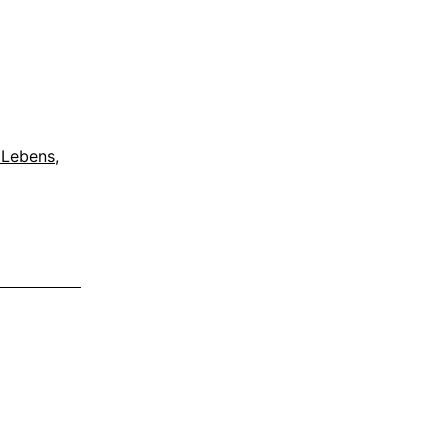
ein
Tag
 Lebens
,