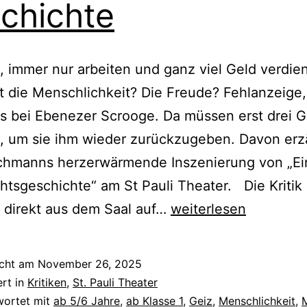
chichte
, immer nur arbeiten und ganz viel Geld verdie
t die Menschlichkeit? Die Freude? Fehlanzeige,
ls bei Ebenezer Scrooge. Da müssen erst drei G
 um sie ihm wieder zurückzugeben. Davon erz
achmanns herzerwärmende Inszenierung von „Ei
tsgeschichte“ am St Pauli Theater. Die Kritik 
Eine
 direkt aus dem Saal auf…
weiterlesen
Weihnachts-
geschichte
icht am
November 26, 2025
ert in
Kritiken
,
St. Pauli Theater
wortet mit
ab 5/6 Jahre
,
ab Klasse 1
,
Geiz
,
Menschlichkeit
,
M