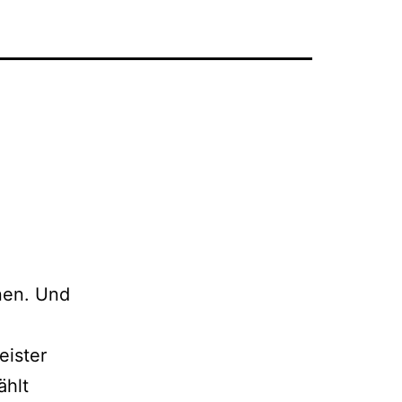
nen. Und
eister
ählt