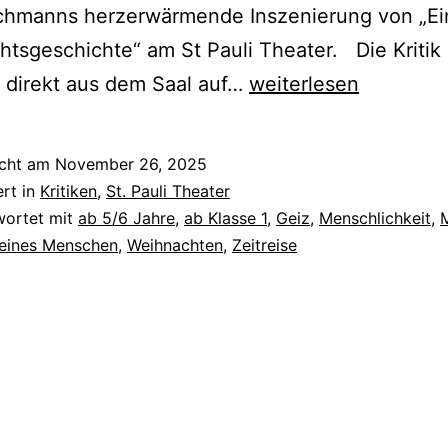
achmanns herzerwärmende Inszenierung von „Ei
tsgeschichte“ am St Pauli Theater. Die Kritik 
Eine
 direkt aus dem Saal auf…
weiterlesen
Weihnachts-
geschichte
icht am
November 26, 2025
ert in
Kritiken
,
St. Pauli Theater
wortet mit
ab 5/6 Jahre
,
ab Klasse 1
,
Geiz
,
Menschlichkeit
,
M
eines Menschen
,
Weihnachten
,
Zeitreise