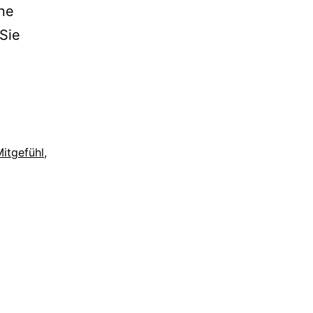
ne
Sie
itgefühl
,