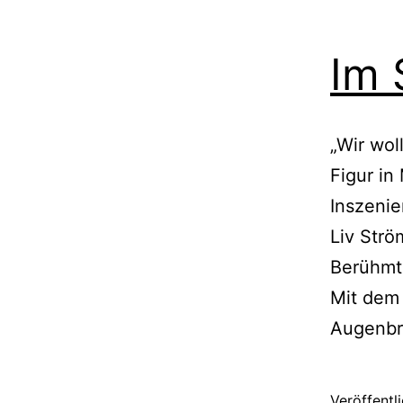
Im 
„Wir wol
Figur in
Inszenie
Liv Strö
Berühmth
Mit dem 
Augenbr
Veröffentl