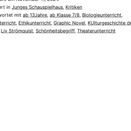
ert in
Junges Schauspielhaus
,
Kritiken
wortet mit
ab 13Jahre
,
ab Klasse 7/8
,
Biologieunterricht
,
erricht
,
Ethikunterricht
,
Graphic Novel
,
KUlturgeschichte d
,
Liv Strömquist
,
Schönheitsbegriff
,
Theaterunterricht