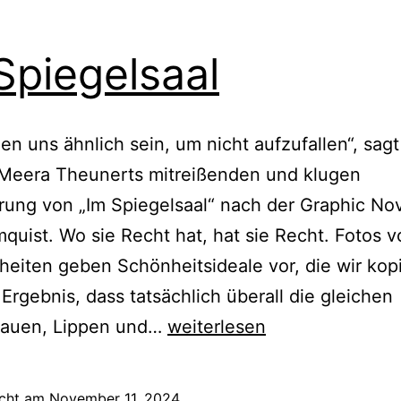
Spiegelsaal
len uns ähnlich sein, um nicht aufzufallen“, sagt
 Meera Theunerts mitreißenden und klugen
rung von „Im Spiegelsaal“ nach der Graphic No
mquist. Wo sie Recht hat, hat sie Recht. Fotos 
eiten geben Schönheitsideale vor, die wir kop
Ergebnis, dass tatsächlich überall die gleichen
Im
auen, Lippen und…
weiterlesen
Spiegelsaal
icht am
November 11, 2024