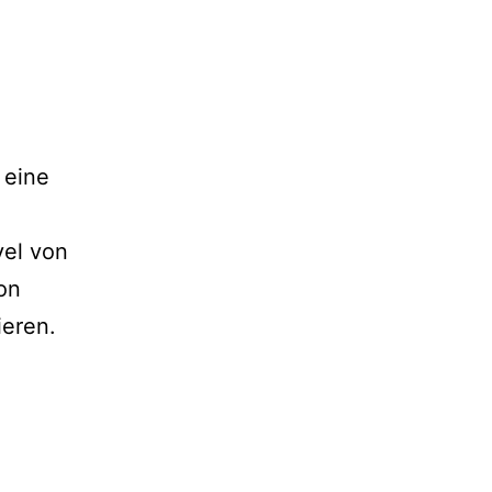
 eine
vel von
von
ieren.