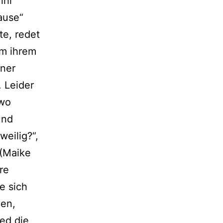
ihr
ause“
te, redet
um ihrem
iner
. Leider
dwo
und
weilig?“,
 (Maike
re
e sich
uen,
red die