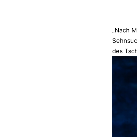
„Nach Mo
Sehnsuch
des Tsc