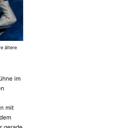
e ältere
Bühne im
en
n mit
 dem
er gerade