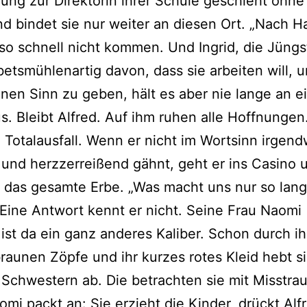
ung zur Direktorin ihrer Schule geschieht ohne 
d bindet sie nur weiter an diesen Ort. „Nach H
 so schnell nicht kommen. Und Ingrid, die Jüngs
etsmühlenartig davon, dass sie arbeiten will, 
nen Sinn zu geben, hält es aber nie lange an e
us. Bleibt Alfred. Auf ihm ruhen alle Hoffnungen
in Totalausfall. Wenn er nicht im Wortsinn irgen
und herzzerreißend gähnt, geht er ins Casino 
t das gesamte Erbe. „Was macht uns nur so lang
. Eine Antwort kennt er nicht. Seine Frau Naomi
 ist da ein ganz anderes Kaliber. Schon durch ih
raunen Zöpfe und ihr kurzes rotes Kleid hebt si
Schwestern ab. Die betrachten sie mit Misstra
mi packt an: Sie erzieht die Kinder, drückt Alf