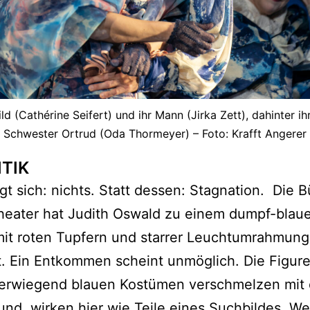
ld (Cathérine Seifert) und ihr Mann (Jirka Zett), dahinter ihr
Schwester Ortrud (Oda Thormeyer) – Foto: Krafft Angerer
ITIK
t sich: nichts. Statt dessen: Stagnation. Die 
heater hat Judith Oswald zu einem dumpf-blau
mit roten Tupfern und starrer Leuchtumrahmung
t. Ein Entkommen scheint unmöglich. Die Figure
berwiegend blauen Kostümen verschmelzen mit
und, wirken hier wie Teile eines Suchbildes. W