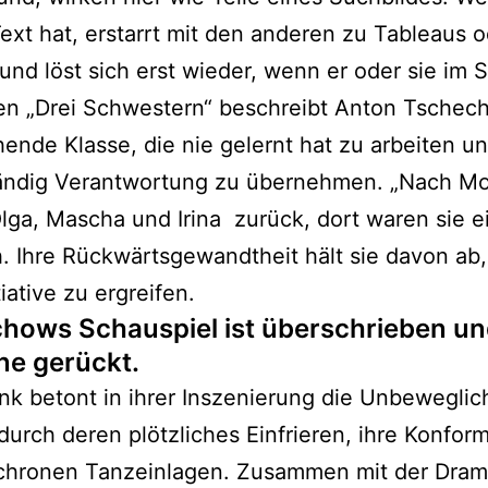
ext hat, erstarrt mit den anderen zu Tableaus 
und löst sich erst wieder, wenn er oder sie im Sp
en „Drei Schwestern“ beschreibt Anton Tschec
ende Klasse, die nie gelernt hat zu arbeiten u
tändig Verantwortung zu übernehmen. „Nach M
lga, Mascha und Irina zurück, dort waren sie e
h. Ihre Rückwärtsgewandtheit hält sie davon ab,
iative zu ergreifen.
hows Schauspiel ist überschrieben und
e gerückt.
k betont in ihrer Inszenierung die Unbeweglich
durch deren plötzliches Einfrieren, ihre Konformi
chronen Tanzeinlagen. Zusammen mit der Dram