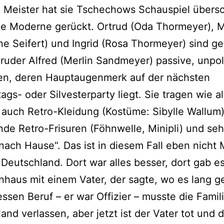
 Meister hat sie Tschechows Schauspiel übers
ie Moderne gerückt. Ortrud (Oda Thormeyer), 
ne Seifert) und Ingrid (Rosa Thormeyer) sind g
Bruder Alfred (Merlin Sandmeyer) passive, unpol
n, deren Hauptaugenmerk auf der nächsten
ags- oder Silvesterparty liegt. Sie tragen wie al
auch Retro-Kleidung (Kostüme: Sibylle Wallum
nde Retro-Frisuren (Föhnwelle, Minipli) und se
nach Hause“. Das ist in diesem Fall eben nicht
Deutschland. Dort war alles besser, dort gab e
rnhaus mit einem Vater, der sagte, wo es lang g
ssen Beruf – er war Offizier – musste die Famil
and verlassen, aber jetzt ist der Vater tot und d