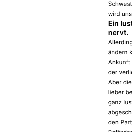
Schweste
wird uns
Ein lu
nervt.
Allerdin
ändern 
Ankunft
der verl
Aber die
lieber b
ganz lus
abgescha
den Part