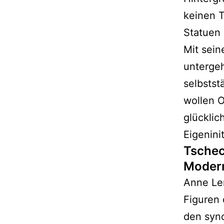
keinen T
Statuen 
Mit sein
untergeh
selbsts
wollen O
glücklic
Eigeninit
Tschec
Modern
Anne Len
Figuren 
den syn