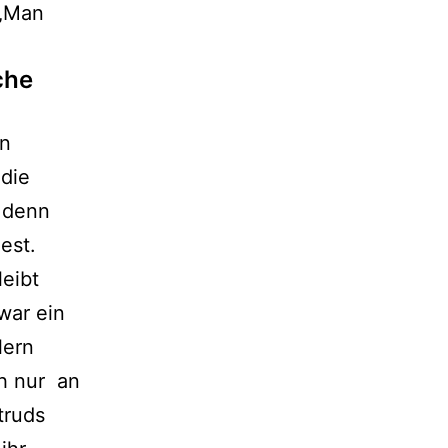
 „Man
che
on
die
 denn
est.
leibt
zwar ein
lern
ch nur an
truds