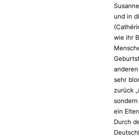
Susanne
und in d
(Cathéri
wie ihr 
Mensche
Geburtst
anderen 
sehr blo
zurück „
sondern 
ein Elte
Durch de
Deutschl