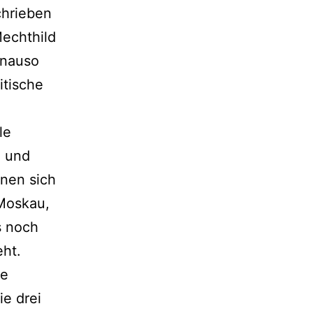
chrieben
Mechthild
enauso
itische
le
) und
hnen sich
 Moskau,
s noch
eht.
ie
ie drei