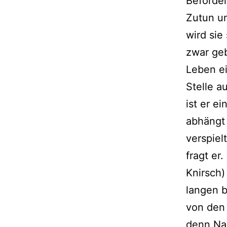
Beförder
Zutun un
wird sie
zwar geb
Leben ei
Stelle a
ist er e
abhängt 
verspiel
fragt er
Knirsch)
langen b
von den 
denn Nao