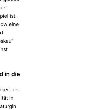
oder
iel ist.
how eine
nd
oskau“
inst
 in die
keit der
tät in
aturgin