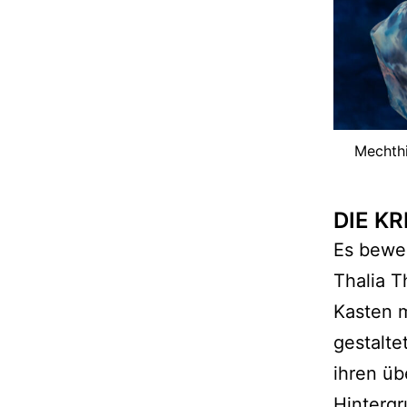
Mechthi
DIE KR
Es beweg
Thalia T
Kasten 
gestalte
ihren ü
Hintergr