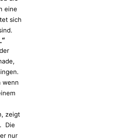
n eine
tet sich
sind.
…“
 der
hade,
singen.
a wenn
 einem
, zeigt
. Die
der nur