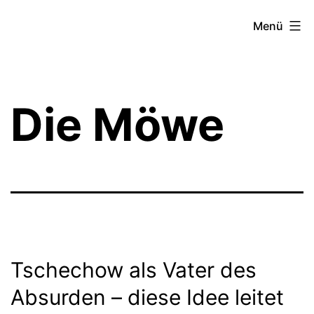
Zum
Theater­
Menü
Inhalt
zeit
springen
Hamburg
Die Möwe
Tschechow als Vater des
Absurden – diese Idee leitet