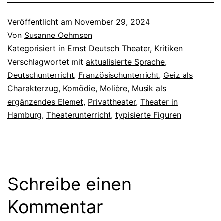
Veröffentlicht am
November 29, 2024
Von
Susanne Oehmsen
Kategorisiert in
Ernst Deutsch Theater
,
Kritiken
Verschlagwortet mit
aktualisierte Sprache
,
Deutschunterricht
,
Französischunterricht
,
Geiz als
Charakterzug
,
Komödie
,
Molière
,
Musik als
ergänzendes Elemet
,
Privattheater
,
Theater in
Hamburg
,
Theaterunterricht
,
typisierte Figuren
Schreibe einen
Kommentar