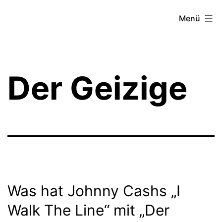
Zum
Theater­
Menü
Inhalt
zeit
springen
Hamburg
Der Geizige
Was hat Johnny Cashs „I
Walk The Line“ mit „Der