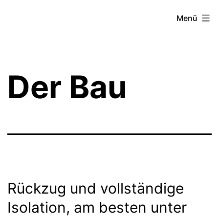
Zum
Theater­
Menü
Inhalt
zeit
springen
Hamburg
Der Bau
Rückzug und vollständige
Isolation, am besten unter