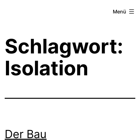
Zum
Theater­
Menü
Inhalt
zeit
springen
Hamburg
Schlagwort:
Isolation
Der Bau