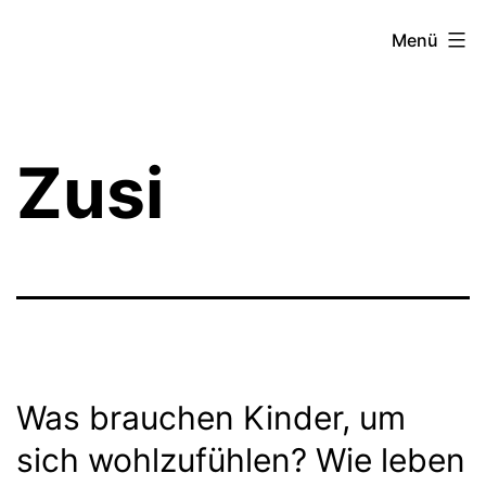
Zum
Theater­
Menü
Inhalt
zeit
springen
Hamburg
Zusi
Was brauchen Kinder, um
sich wohlzufühlen? Wie leben