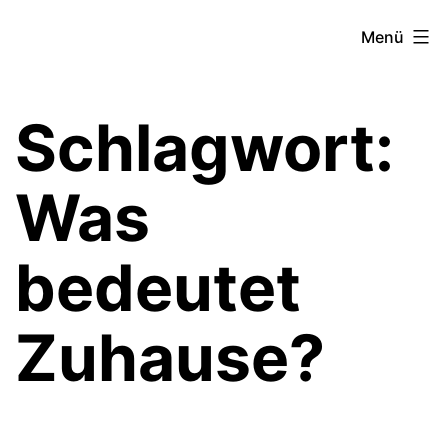
Zum
Theater­
Menü
Inhalt
zeit
springen
Hamburg
Schlagwort:
Was
bedeutet
Zuhause?