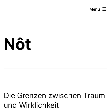
Zum
Theater­
Menü
Inhalt
zeit
springen
Hamburg
Nôt
Die Grenzen zwischen Traum
und Wirklichkeit