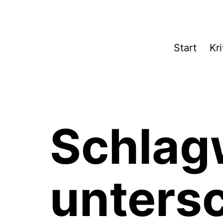
Zum
Inhalt
springen
Theater­
Start
Kri
zeit
Hamburg
Schlag
untersc