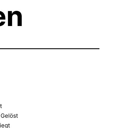
en
t
 Gelöst
iegt