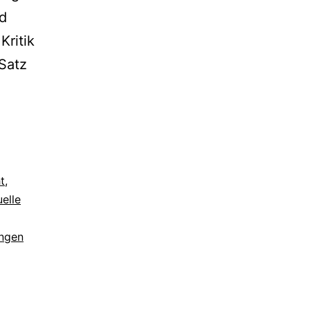
id
Kritik
 Satz
t
,
elle
ungen