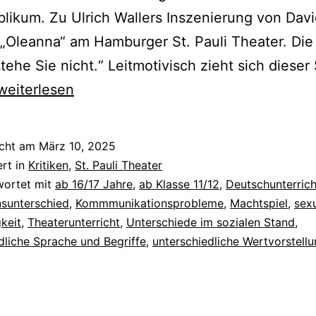
likum. Zu Ulrich Wallers Inszenierung von Dav
Oleanna“ am Hamburger St. Pauli Theater. Die 
stehe Sie nicht.“ Leitmotivisch zieht sich dieser
Oleanna
weiterlesen
icht am
März 10, 2025
ert in
Kritiken
,
St. Pauli Theater
wortet mit
ab 16/17 Jahre
,
ab Klasse 11/12
,
Deutschunterrich
nsunterschied
,
Kommmunikationsprobleme
,
Machtspiel
,
sexu
gkeit
,
Theaterunterricht
,
Unterschiede im sozialen Stand
,
dliche Sprache und Begriffe
,
unterschiedliche Wertvorstell