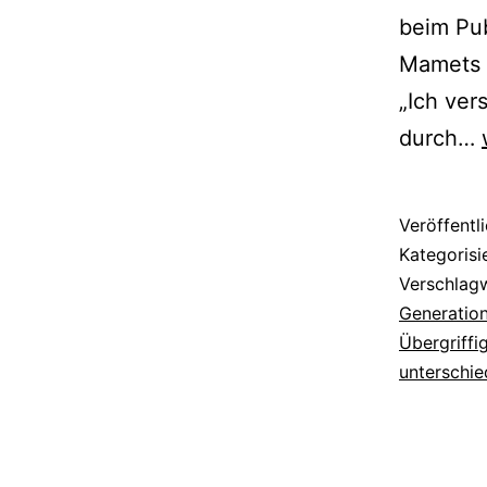
beim Pub
Mamets „
„Ich ver
durch…
Veröffentl
Kategorisi
Verschlag
Generatio
Übergriffi
unterschie