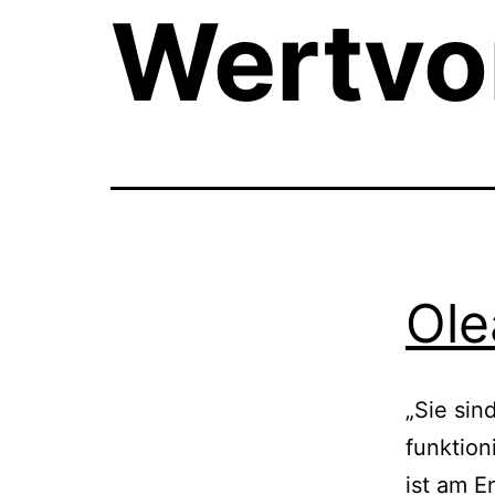
Wertvo
Ole
„Sie sin
funktion
ist am E