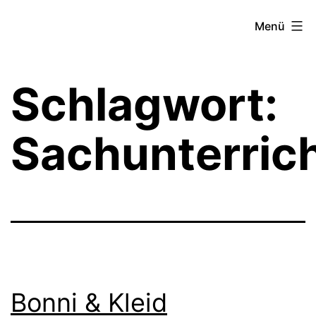
Zum
Theater­
Menü
Inhalt
zeit
springen
Hamburg
Schlagwort:
Sachunterric
Bonni & Kleid