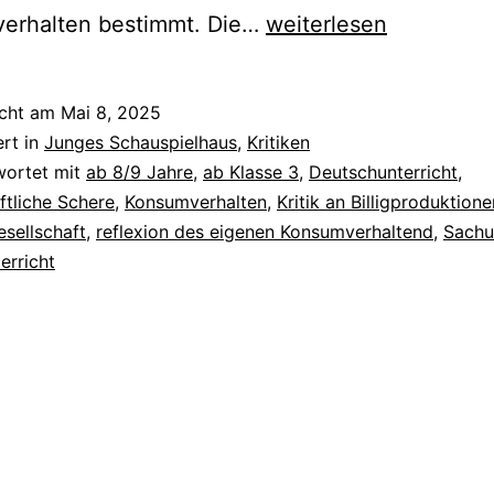
Bonni
erhalten bestimmt. Die…
weiterlesen
&
Kleid
icht am
Mai 8, 2025
ert in
Junges Schauspielhaus
,
Kritiken
wortet mit
ab 8/9 Jahre
,
ab Klasse 3
,
Deutschunterricht
,
ftliche Schere
,
Konsumverhalten
,
Kritik an Billigproduktione
sellschaft
,
reflexion des eigenen Konsumverhaltend
,
Sachu
erricht