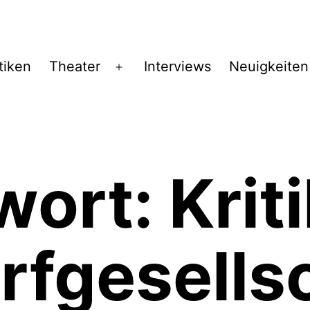
tiken
Theater
Interviews
Neuigkeiten
Menü
öffnen
wort:
Krit
fgesellsc