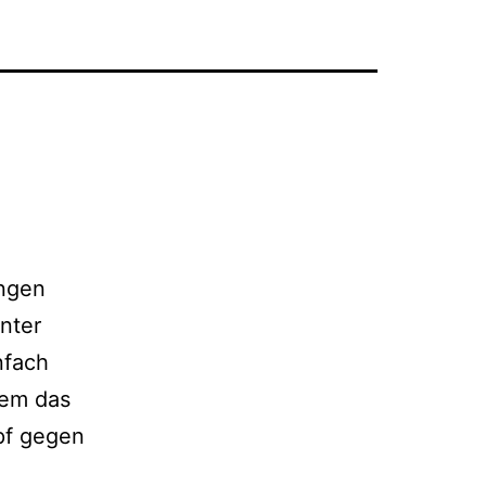
ungen
enter
nfach
lem das
pf gegen