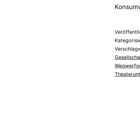
Konsumv
Veröffentl
Kategorisi
Verschlag
Gesellscha
Wegwerfge
Theaterunt