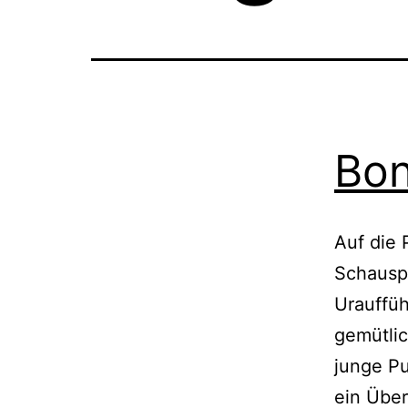
Bon
Auf die 
Schauspi
Urauffüh
gemütlic
junge Pu
ein Über