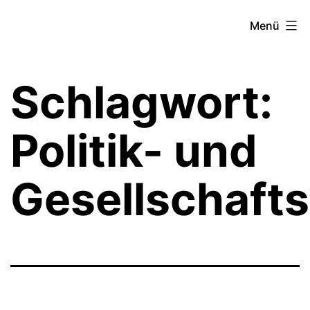
Zum
Theater­
Menü
Inhalt
zeit
springen
Hamburg
Schlagwort:
Politik- und
Gesellschafts