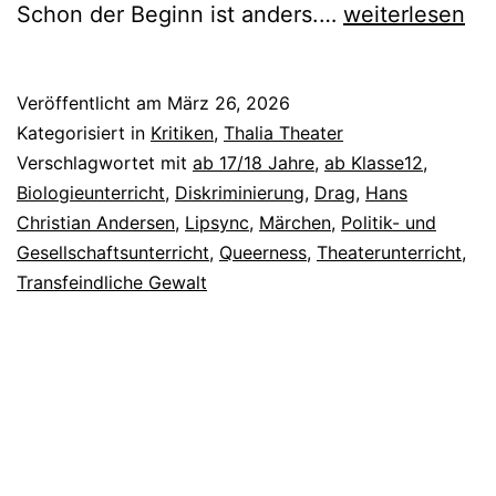
Die
Schon der Beginn ist anders.…
weiterlesen
kleine
Meerjungfrau
Veröffentlicht am
März 26, 2026
Kategorisiert in
Kritiken
,
Thalia Theater
Verschlagwortet mit
ab 17/18 Jahre
,
ab Klasse12
,
Biologieunterricht
,
Diskriminierung
,
Drag
,
Hans
Christian Andersen
,
Lipsync
,
Märchen
,
Politik- und
Gesellschaftsunterricht
,
Queerness
,
Theaterunterricht
,
Transfeindliche Gewalt