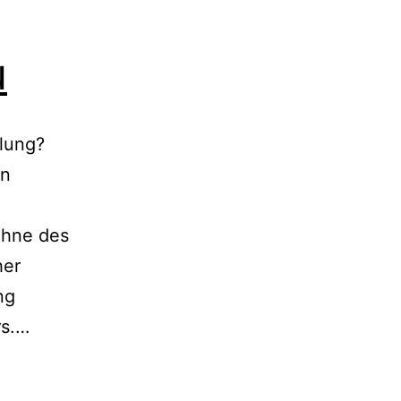
u
hlung?
en
ühne des
her
ng
Die
rs.…
kleine
Meerjungfrau