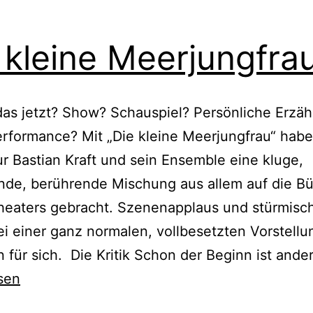
 kleine Meerjungfra
das jetzt? Show? Schauspiel? Persönliche Erzä
rformance? Mit „Die kleine Meerjungfrau“ hab
r Bastian Kraft und sein Ensemble eine kluge,
nde, berührende Mischung aus allem auf die B
heaters gebracht. Szenenapplaus und stürmisc
bei einer ganz normalen, vollbesetzten Vorstellu
 für sich. Die Kritik Schon der Beginn ist ande
sen