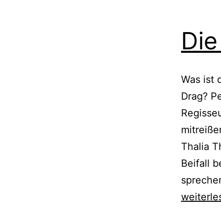
Die
Was ist 
Drag? Pe
Regisseu
mitreiße
Thalia T
Beifall 
sprechen
weiterle