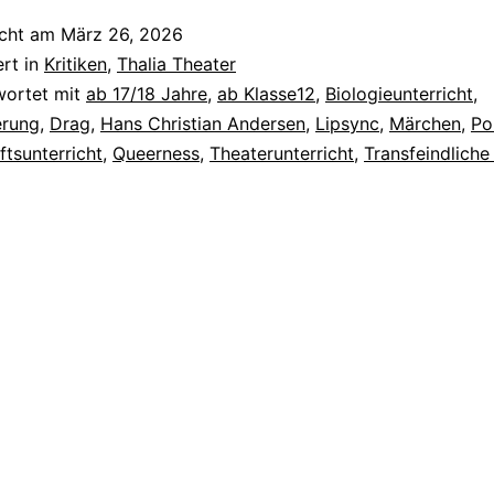
icht am
März 26, 2026
ert in
Kritiken
,
Thalia Theater
wortet mit
ab 17/18 Jahre
,
ab Klasse12
,
Biologieunterricht
,
erung
,
Drag
,
Hans Christian Andersen
,
Lipsync
,
Märchen
,
Po
ftsunterricht
,
Queerness
,
Theaterunterricht
,
Transfeindliche