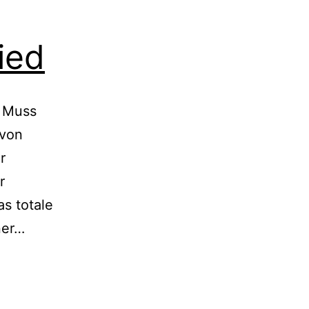
ied
? Muss
 von
r
r
s totale
Zarah
ner…
47
–
Das