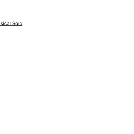
totale
Lied
sical Solo
,