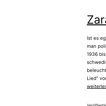
Zar
Ist es e
man poli
1936 bis
schwedi
beleucht
Lied“ vo
weiterle
Veröffentl