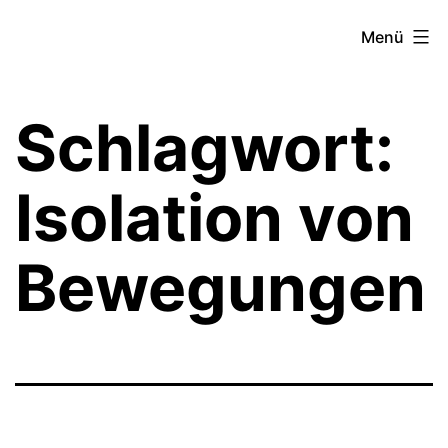
Zum
Theater­
Menü
Inhalt
zeit
springen
Hamburg
Schlagwort:
Isolation von
Bewegungen