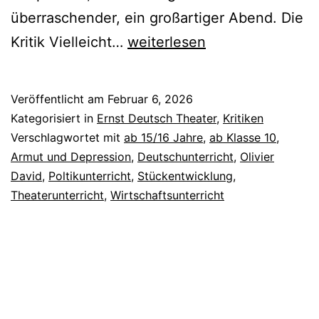
überraschender, ein großartiger Abend. Die
Keine
Kritik Vielleicht…
weiterlesen
Aufstiegsgeschichte
Veröffentlicht am
Februar 6, 2026
Kategorisiert in
Ernst Deutsch Theater
,
Kritiken
Verschlagwortet mit
ab 15/16 Jahre
,
ab Klasse 10
,
Armut und Depression
,
Deutschunterricht
,
Olivier
David
,
Poltikunterricht
,
Stückentwicklung
,
Theaterunterricht
,
Wirtschaftsunterricht