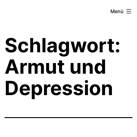
Zum
Theater­
Menü
Inhalt
zeit
springen
Hamburg
Schlagwort:
Armut und
Depression