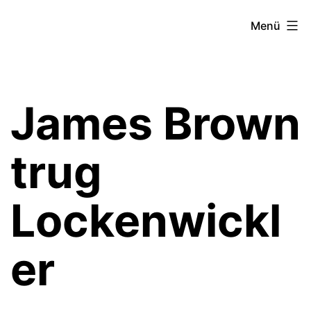
Zum
Theater­
Menü
Inhalt
zeit
springen
Hamburg
James Brown
trug
Lockenwickl
er