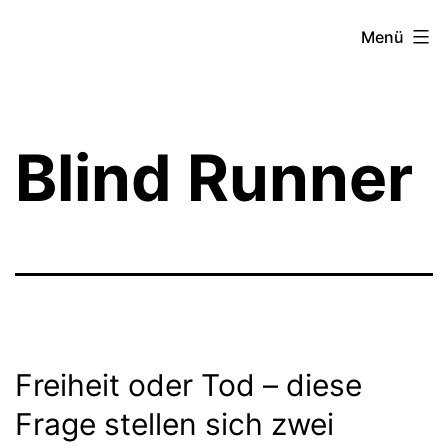
Zum
Theater­
Menü
Inhalt
zeit
springen
Hamburg
Blind Runner
Freiheit oder Tod – diese
Frage stellen sich zwei