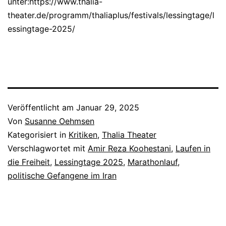
unter:https://www.thalia-
theater.de/programm/thaliaplus/festivals/lessingtage/l
essingtage-2025/
Veröffentlicht am
Januar 29, 2025
Von
Susanne Oehmsen
Kategorisiert in
Kritiken
,
Thalia Theater
Verschlagwortet mit
Amir Reza Koohestani
,
Laufen in
die Freiheit
,
Lessingtage 2025
,
Marathonlauf
,
politische Gefangene im Iran