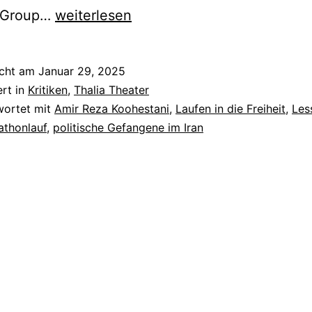
Blind
 Group…
weiterlesen
Runner
icht am
Januar 29, 2025
ert in
Kritiken
,
Thalia Theater
wortet mit
Amir Reza Koohestani
,
Laufen in die Freiheit
,
Les
athonlauf
,
politische Gefangene im Iran