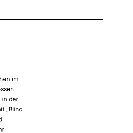
chen im
dessen
 in der
t „Blind
d
hr