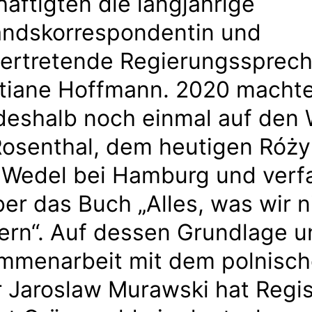
äftigten die langjährige
andskorrespondentin und
vertretende Regierungssprech
stiane Hoffmann. 2020 machte
 deshalb noch einmal auf den
Rosenthal, dem heutigen Róży
 Wedel bei Hamburg und verf
er das Buch „Alles, was wir n
ern“. Auf dessen Grundlage u
mmenarbeit mit dem polnisc
 Jaroslaw Murawski hat Regi