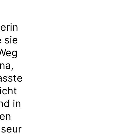
erin
 sie
 Weg
na,
asste
icht
nd in
hen
sseur