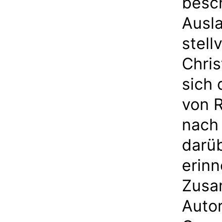
besch
Ausl
stell
Chri
sich
von 
nach
darüb
erinn
Zusa
Autor