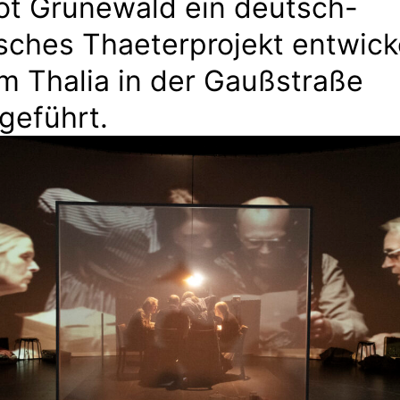
ot Grünewald ein deutsch-
sches Thaeterprojekt entwick
m Thalia in der Gaußstraße
fgeführt.