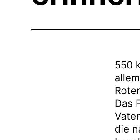
550 k
allem
Rote
Das F
Vate
die 