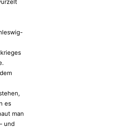
urzelt
chleswig-
tkrieges
e.
t dem
stehen,
n es
chaut man
 – und