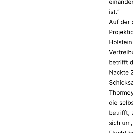
einander
ist.“
Auf der
Projekti
Holstein
Vertreib
betrifft
Nackte Z
Schicksa
Thormeye
die selb
betrifft
sich um,