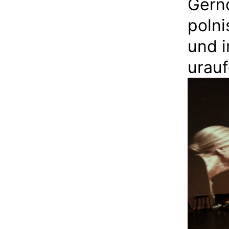
Gern
polni
und i
urau