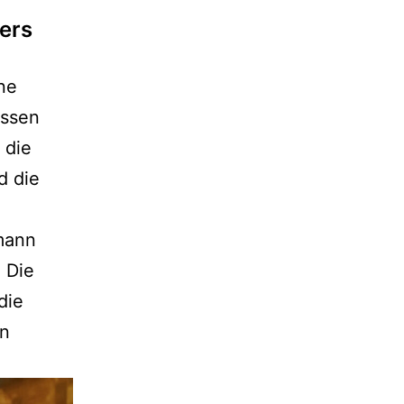
ers
ane
essen
 die
d die
fmann
 Die
die
en