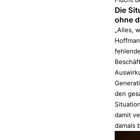
Flucht 
Die Si
ohne d
„Alles, 
Hoffmann
fehlende
Beschäf
Auswirk
Generati
den ges
Situatio
damit v
damals 