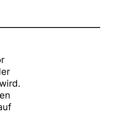
or
der
wird.
nen
auf