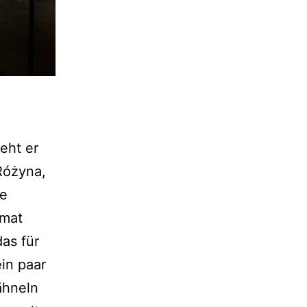
c
ieht er
Różyna,
ie
imat
as für
in paar
ähneln