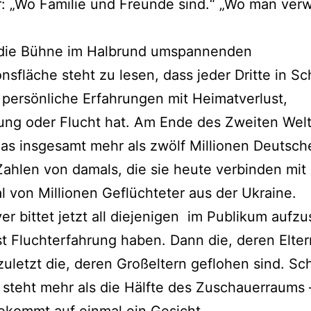
: „Wo Familie und Freunde sind.“ „Wo man verw
 die Bühne im Halbrund umspannenden
onsfläche steht zu lesen, dass jeder Dritte in S
 persönliche Erfahrungen mit Heimatverlust,
ung oder Flucht hat. Am Ende des Zweiten Wel
 das insgesamt mehr als zwölf Millionen Deutsch
ahlen von damals, die sie heute verbinden mi
l von Millionen Geflüchteter aus der Ukraine.
r bittet jetzt all diejenigen im Publikum aufzu
st Fluchterfahrung haben. Dann die, deren Elter
, zuletzt die, deren Großeltern geflohen sind. S
 steht mehr als die Hälfte des Zuschauerraums