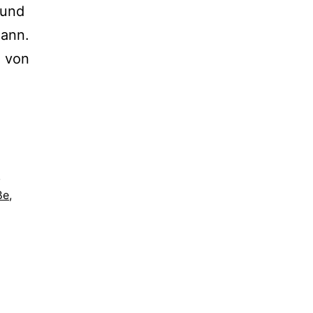
 und
mann.
g von
,
ße
,