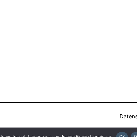
Datens
te weiter nutzt, gehen wir von deinem Einverständnis aus.
OK
O