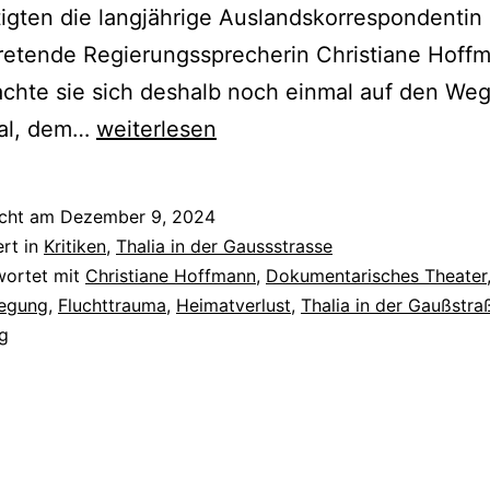
igten die langjährige Auslandskorrespondentin
tretende Regierungssprecherin Christiane Hoff
chte sie sich deshalb noch einmal auf den We
Alles,
al, dem…
weiterlesen
was
wir
icht am
Dezember 9, 2024
nicht
ert in
Kritiken
,
Thalia in der Gaussstrasse
erinnern
wortet mit
Christiane Hoffmann
,
Dokumentarisches Theater
egung
,
Fluchttrauma
,
Heimatverlust
,
Thalia in der Gaußstra
g