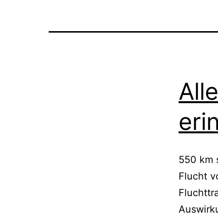
All
eri
550 km s
Flucht v
Fluchttr
Auswirk