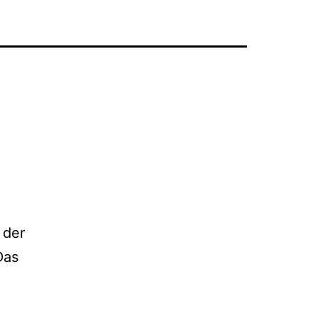
 der
Das