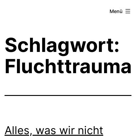
Zum
Theater­
Menü
Inhalt
zeit
springen
Hamburg
Schlagwort:
Fluchttrauma
Alles, was wir nicht