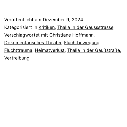
was
wir
Veröffentlicht am
Dezember 9, 2024
nicht
Kategorisiert in
Kritiken
,
Thalia in der Gaussstrasse
erinnern
Verschlagwortet mit
Christiane Hoffmann
,
Dokumentarisches Theater
,
Fluchtbewegung
,
Fluchttrauma
,
Heimatverlust
,
Thalia in der Gaußstraße
,
Vertreibung