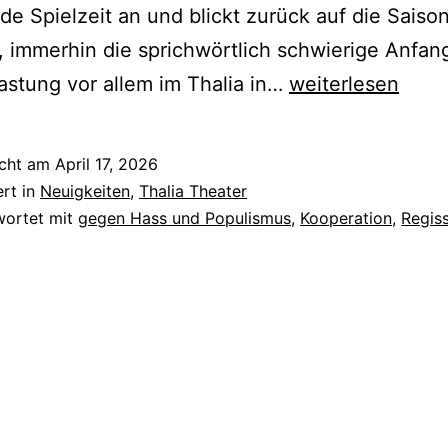
 Spielzeit an und blickt zurück auf die Saiso
 immerhin die sprichwörtlich schwierige Anfang
Im
astung vor allem im Thalia in…
weiterlesen
Zeichen
der
icht am
April 17, 2026
Gemeinschaft
ert in
Neuigkeiten
,
Thalia Theater
wortet mit
gegen Hass und Populismus
,
Kooperation
,
Regis