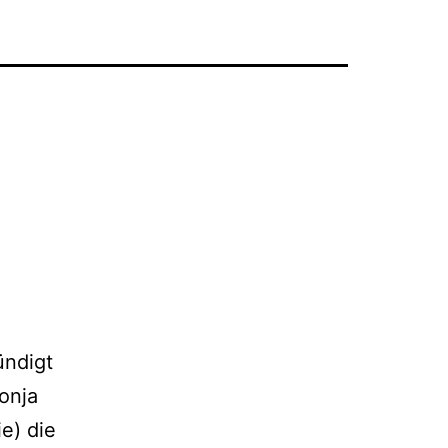
ündigt
onja
e) die