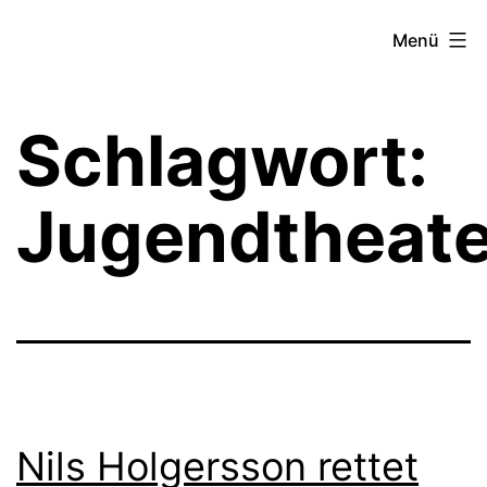
Zum
Theater­
Menü
Inhalt
zeit
springen
Hamburg
Schlagwort:
Jugendtheate
Nils Holgersson rettet