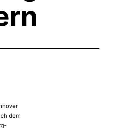
ern
annover
nach dem
rg-