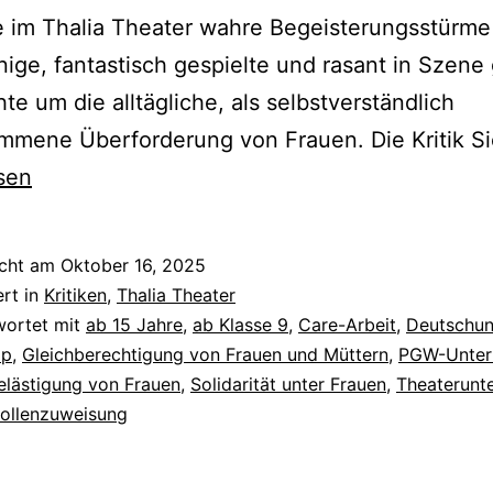
 im Thalia Theater wahre Begeisterungsstürme
nige, fantastisch gespielte und rasant in Szene
te um die alltägliche, als selbstverständlich
mmene Überforderung von Frauen. Die Kritik S
sen
icht am
Oktober 16, 2025
ert in
Kritiken
,
Thalia Theater
wortet mit
ab 15 Jahre
,
ab Klasse 9
,
Care-Arbeit
,
Deutschun
ap
,
Gleichberechtigung von Frauen und Müttern
,
PGW-Unterr
elästigung von Frauen
,
Solidarität unter Frauen
,
Theaterunte
Rollenzuweisung