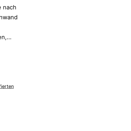
e nach
enwand
Die
en,…
Besessenen
ierten