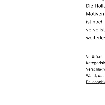
Die Höll
Motiven
ist noch
vervoll
weiterle
Veröffentl
Kategorisi
Verschlag
Wand
,
das
Philosophi