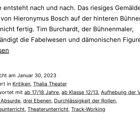
e entsteht nach und nach. Das riesiges Gemäld
 von Hieronymus Bosch auf der hinteren Bühn
 nicht fertig. Tim Burchardt, der Bühnenmaler,
ständigt die Fabelwesen und dämonischen Figur
sen
icht am
Januar 30, 2023
ert in
Kritiken
,
Thalia Theater
wortet mit
ab 17/18 Jahre
,
ab Klasse 12/13
,
Aufhebung der V
 Absurde
,
drei Ebenen
,
Durchlässigkeit der Rollen
,
eunterricht
,
Theaterunterricht
,
Track-Working