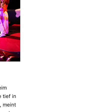
eim
tief in
, meint