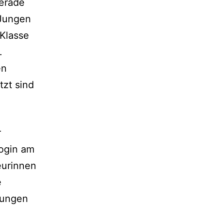
gerade
 Jungen
Klasse
.
en
tzt sind
r
gogin am
eurinnen
e
 jungen