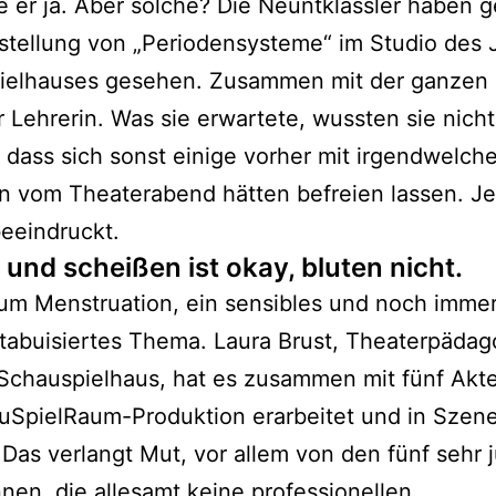
e er ja. Aber solche? Die Neuntklässler haben 
stellung von „Periodensysteme“ im Studio des
ielhauses gesehen. Zusammen mit der ganzen 
r Lehrerin. Was sie erwartete, wussten sie nicht
 dass sich sonst einige vorher mit irgendwelch
 vom Theaterabend hätten befreien lassen. Je
 beeindruckt.
 und scheißen ist okay, bluten nicht.
um Menstruation, ein sensibles und noch imme
 tabuisiertes Thema. Laura Brust, Theaterpäda
Schauspielhaus, hat es zusammen mit fünf Akt
uSpielRaum-Produktion erarbeitet und in Szen
 Das verlangt Mut, vor allem von den fünf sehr
nnen, die allesamt keine professionellen