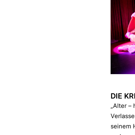
DIE KR
„Alter –
Verlasse
seinem H