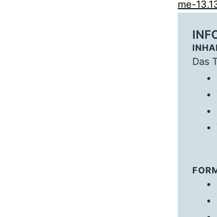
me-13.1
INF
INHA
Das 
FOR