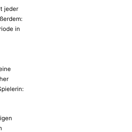
t jeder
ußerdem:
riode in
eine
her
pielerin:
igen
n