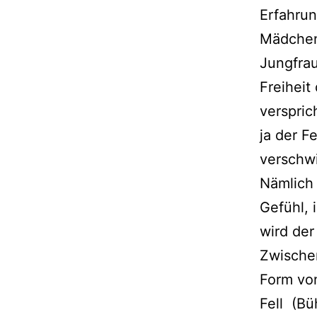
Erfahrun
Mädchen 
Jungfra
Freiheit
verspric
ja der F
verschwi
Nämlich
Gefühl, 
wird der
Zwischen
Form von
Fell (Bü