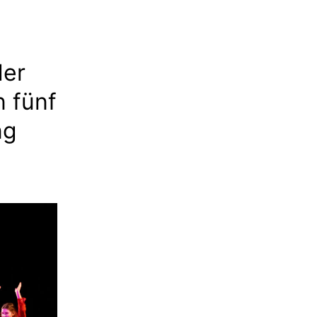
der
 fünf
ng