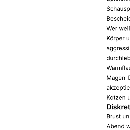
Schauspi
Bescheid
Wer weiß
Körper u
aggressi
durchleb
Wärmflas
Magen-D
akzeptie
Kotzen u
Diskret
Brust u
Abend wi