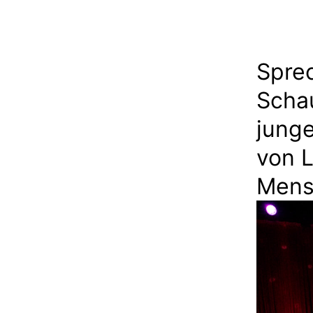
Sprec
Scha
junge
von 
Mens