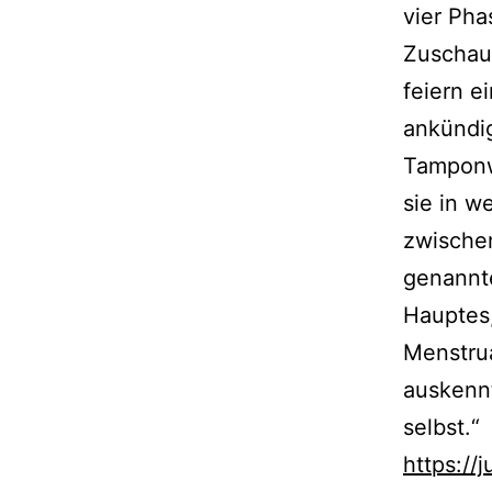
vier Pha
Zuschaue
feiern e
ankündig
Tamponw
sie in w
zwischen
genannte
Hauptes
Menstru
auskennt
selbst.“
https://