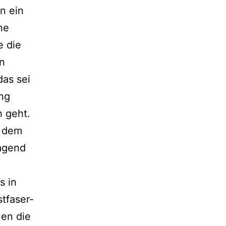
n ein
ne
e die
on
das sei
ung
h geht.
 dem
lagend
s in
tfaser-
uen die