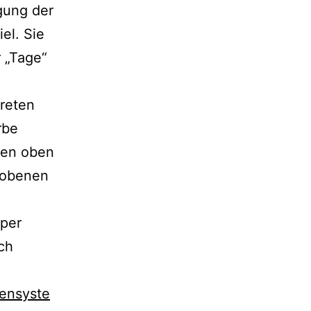
gung der
el. Sie
 „Tage“
reten
rbe
 den oben
rhobenen
rper
ich
densyste