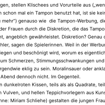
gen, stellen Klischees und Vorurteile aus („wen
schon mal ein Tampon benutzt hat, ist sie kei
u mehr“) genauso wie die Tampon-Werbung, di
 der Frauen durch die Diskretion, die das Tamp
ht, angeblich gewährleistet. Diskretion? Genau 
ehler, sagen die Spielerinnen. Weil in der Werb
egen und beschönigt wird, worum es eigentlic
 um Schmerzen, Stimmungsschwankungen und
irgendwie eklig zu sein. Moralinsauer oder ank
 Abend dennoch nicht. Im Gegenteil.
 dunkelroten Kissen, teils als als Quadrate, teil
 Vulven, und hellen Teppichvorlegern aus Kuns
hne: Miriam Schliehe) gestalten die jungen Fra