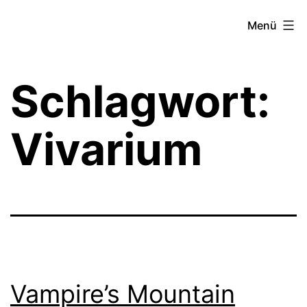
Zum
Theater­
Menü
Inhalt
zeit
springen
Hamburg
Schlagwort:
Vivarium
Vampire’s Mountain