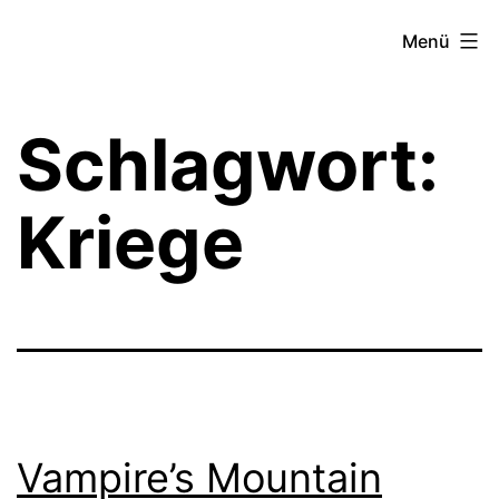
Zum
Theater­
Menü
Inhalt
zeit
springen
Hamburg
Schlagwort:
Kriege
Vampire’s Mountain