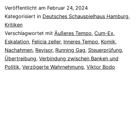
Stadt
Veröffentlicht am
Februar 24, 2024
Kategorisiert in
Deutsches Schauspielhaus Hamburg
,
Kritiken
Verschlagwortet mit
Äußeres Tempo
,
Cum-Ex
,
Eskalation
,
Felicia zeller
,
Inneres Tempo
,
Komik
,
Nachahmen
,
Revisor
,
Running Gag
,
Steuerprüfung
,
Übertreibung
,
Verbindung zwischen Banken und
Politik
,
Verzögerte Wahrnehmung
,
Viktor Bodo