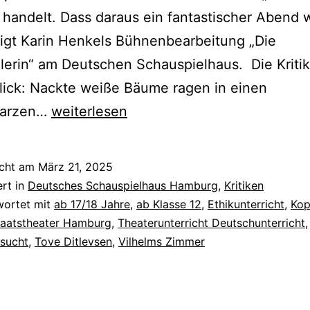
handelt. Dass daraus ein fantastischer Abend
igt Karin Henkels Bühnenbearbeitung „Die
erin“ am Deutschen Schauspielhaus. Die Kritik
Blick: Nackte weiße Bäume ragen in einen
Die
warzen…
weiterlesen
Abweichlerin
icht am
März 21, 2025
ert in
Deutsches Schauspielhaus Hamburg
,
Kritiken
wortet mit
ab 17/18 Jahre
,
ab Klasse 12
,
Ethikunterricht
,
Kop
taatstheater Hamburg
,
Theaterunterricht Deutschunterricht
,
sucht
,
Tove Ditlevsen
,
Vilhelms Zimmer