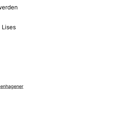
 werden
 Lises
enhagener