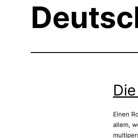
Deutsc
Die
Einen Ro
allem, w
multiper