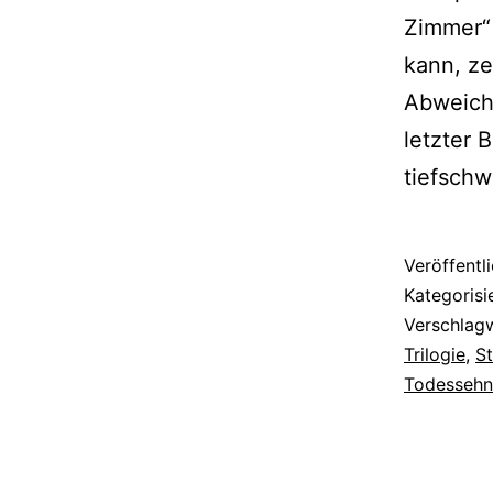
Zimmer“ 
kann, ze
Abweichl
letzter 
tiefsch
Veröffentl
Kategorisi
Verschlag
Trilogie
,
S
Todessehn