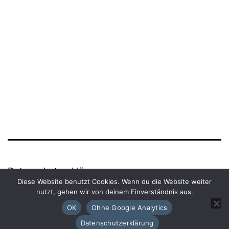
Datenschutzerklärung
Diese Website benutzt Cookies. Wenn du die Website weiter
nutzt, gehen wir von deinem Einverständnis aus.
Powered by
WordPress
.
OK
Ohne Google Analytics
Datenschutzerklärung