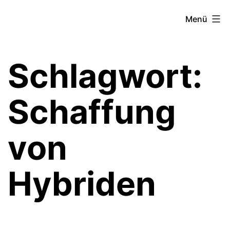
Zum
Theater­
Menü
Inhalt
zeit
springen
Hamburg
Schlagwort:
Schaffung
von
Hybriden