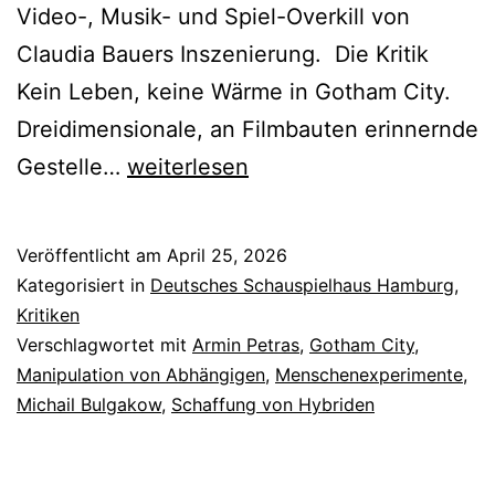
Video-, Musik- und Spiel-Overkill von
Claudia Bauers Inszenierung. Die Kritik
Kein Leben, keine Wärme in Gotham City.
Dreidimensionale, an Filmbauten erinnernde
Hundeherz
Gestelle…
weiterlesen
Veröffentlicht am
April 25, 2026
Kategorisiert in
Deutsches Schauspielhaus Hamburg
,
Kritiken
Verschlagwortet mit
Armin Petras
,
Gotham City
,
Manipulation von Abhängigen
,
Menschenexperimente
,
Michail Bulgakow
,
Schaffung von Hybriden