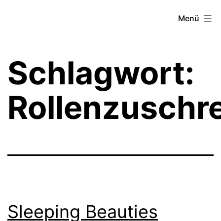
Zum
Theater­
Menü
Inhalt
zeit
springen
Hamburg
Schlagwort:
Rollenzuschr
Sleeping Beauties