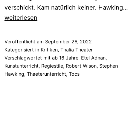
„H
verschickt. Kam natürlich keiner. Hawking…
1
weiterlesen
s
to
Veröffentlicht am
September 26, 2022
mi
Kategorisiert in
Kritiken
,
Thalia Theater
Verschlagwortet mit
ab 16 Jahre
,
Etel Adnan
,
Kunstunterricht
,
Regiestile
,
Robert Wlson
,
Stephen
Hawking
,
Thaeterunterricht
,
Tocs