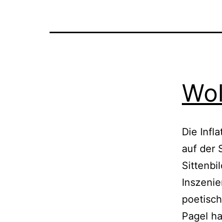
Wol
Die Infl
auf der 
Sittenbi
Inszeni
poetisch
Pagel hat