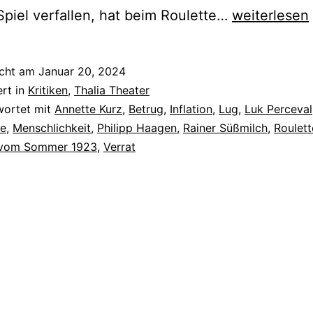
Wolf
Spiel verfallen, hat beim Roulette…
weiterlesen
unter
Wölfen
icht am
Januar 20, 2024
ert in
Kritiken
,
Thalia Theater
wortet mit
Annette Kurz
,
Betrug
,
Inflation
,
Lug
,
Luk Perceval
ie
,
Menschlichkeit
,
Philipp Haagen
,
Rainer Süßmilch
,
Roulett
d vom Sommer 1923
,
Verrat