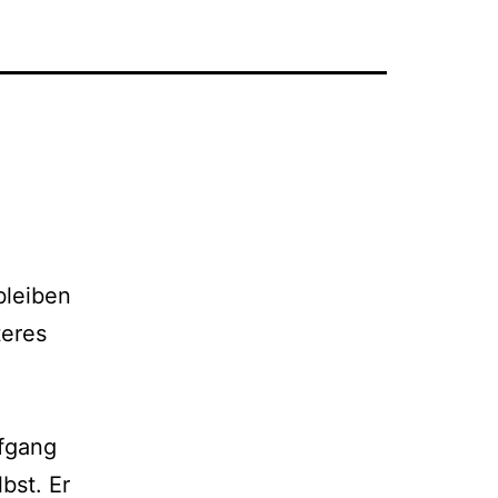
bleiben
teres
lfgang
lbst. Er