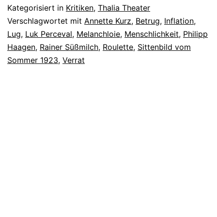
Kategorisiert in
Kritiken
,
Thalia Theater
Verschlagwortet mit
Annette Kurz
,
Betrug
,
Inflation
,
Lug
,
Luk Perceval
,
Melanchloie
,
Menschlichkeit
,
Philipp
Haagen
,
Rainer Süßmilch
,
Roulette
,
Sittenbild vom
Sommer 1923
,
Verrat