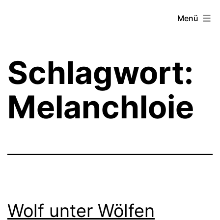
Zum
Theater­
Menü
Inhalt
zeit
springen
Hamburg
Schlagwort:
Melanchloie
Wolf unter Wölfen