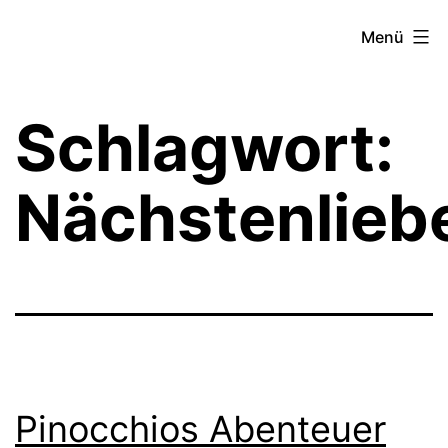
Zum
Theater­
Menü
Inhalt
zeit
springen
Hamburg
Schlagwort:
Nächstenlieb
Pinocchios Abenteuer