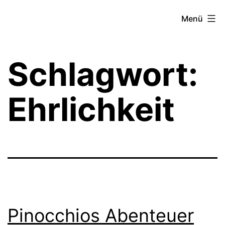
Zum
Theater­
Menü
Inhalt
zeit
springen
Hamburg
Schlagwort:
Ehrlichkeit
Pinocchios Abenteuer