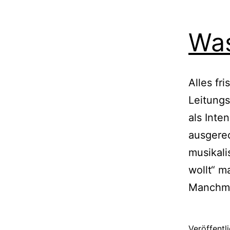
Was
Alles fr
Leitungs
als Inte
ausgerec
musikal
wollt“ m
Manchma
Veröffentl