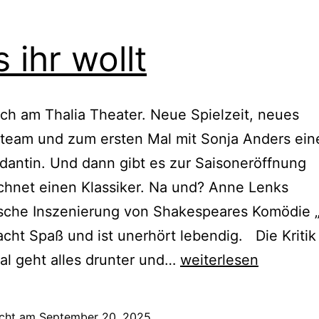
 ihr wollt
isch am Thalia Theater. Neue Spielzeit, neues
team und zum ersten Mal mit Sonja Anders ein
ndantin. Und dann gibt es zur Saisoneröffnung
hnet einen Klassiker. Na und? Anne Lenks
ische Inszenierung von Shakespeares Komödie „
acht Spaß und ist unerhört lebendig. Die Kritik
Was
l geht alles drunter und…
weiterlesen
ihr
wollt
icht am
September 20, 2025