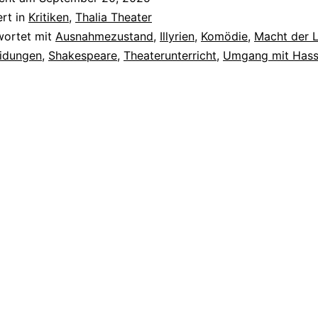
ert in
Kritiken
,
Thalia Theater
wortet mit
Ausnahmezustand
,
Illyrien
,
Komödie
,
Macht der 
eidungen
,
Shakespeare
,
Theaterunterricht
,
Umgang mit Has