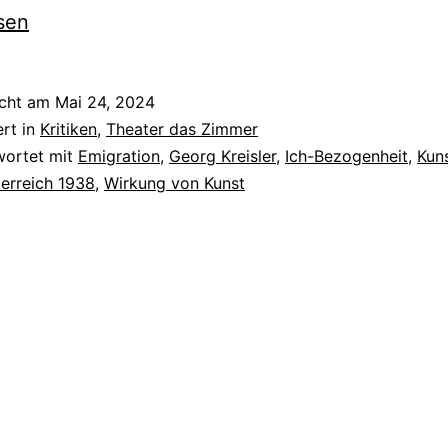
sen
icht am
Mai 24, 2024
ert in
Kritiken
,
Theater das Zimmer
wortet mit
Emigration
,
Georg Kreisler
,
Ich-Bezogenheit
,
Kun
erreich 1938
,
Wirkung von Kunst