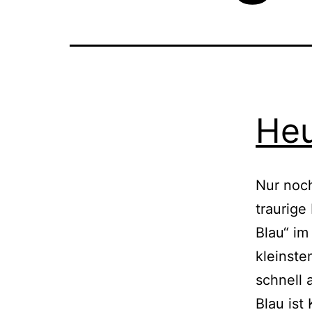
Heu
Nur noch
traurige
Blau“ i
kleinste
schnell 
Blau ist