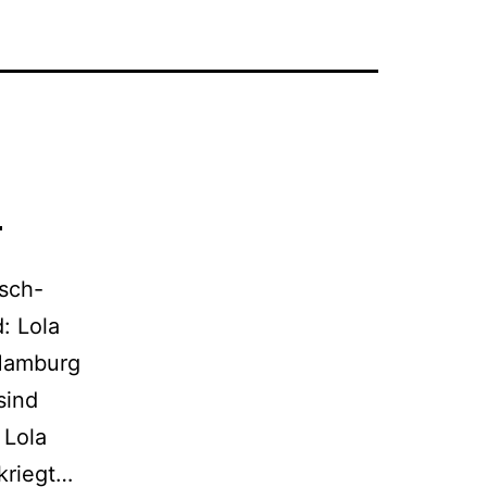
u
isch-
: Lola
 Hamburg
sind
 Lola
Heute
 kriegt…