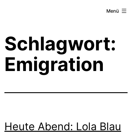
Zum
Theater­
Menü
Inhalt
zeit
springen
Hamburg
Schlagwort:
Emigration
Heute Abend: Lola Blau