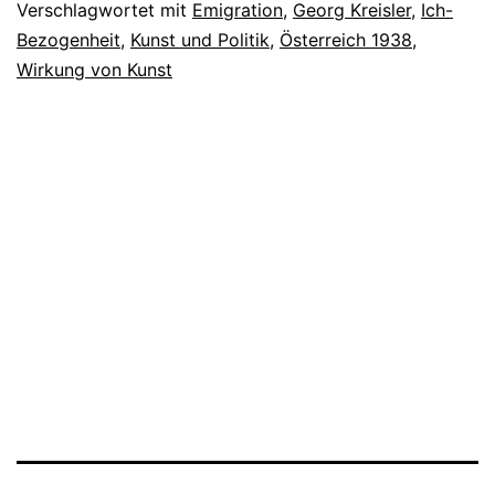
Verschlagwortet mit
Emigration
,
Georg Kreisler
,
Ich-
Bezogenheit
,
Kunst und Politik
,
Österreich 1938
,
Wirkung von Kunst