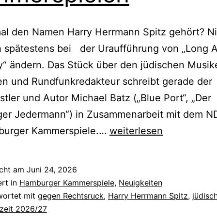
al den Namen Harry Herrmann Spitz gehört? Ni
ch spätestens bei der Uraufführung von „Long 
“ ändern. Das Stück über den jüdischen Musike
en und Rundfunkredakteur schreibt gerade der
stler und Autor Michael Batz („Blue Port“, „Der
er Jedermann“) in Zusammenarbeit mit dem ND
Heikle
burger Kammerspiele.…
weiterlesen
Themen
und
icht am
Juni 24, 2026
gute
ert in
Hamburger Kammerspiele
,
Neuigkeiten
Unterhaltung
wortet mit
gegen Rechtsruck
,
Harry Herrmann Spitz
,
jüdisc
lzeit 2026/27
-