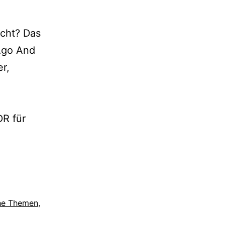
cht? Das
Ago And
r,
R für
he Themen
,