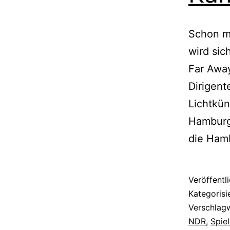
Schon m
wird si
Far Away
Dirigent
Lichtkün
Hamburg
die Ham
Veröffentl
Kategorisi
Verschlag
NDR
,
Spie