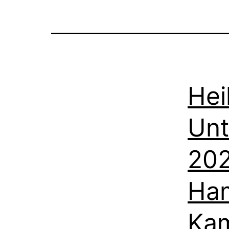
Hei
Unt
202
Ha
Kam