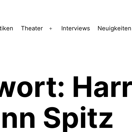
tiken
Theater
Interviews
Neuigkeiten
Menü
öffnen
wort:
Har
nn Spitz