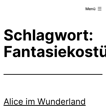
Zum
Theater­
Menü
Inhalt
zeit
springen
Hamburg
Schlagwort:
Fantasiekost
Alice im Wunderland